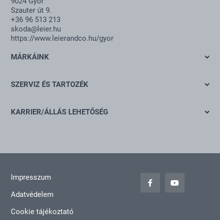
9024 Győr
Szauter út 9.
+36 96 513 213
skoda@leier.hu
https://www.leierandco.hu/gyor
MÁRKÁINK
Škoda
SZERVIZ ÉS TARTOZÉK
Ajánlat
KARRIER/ÁLLÁS LEHETŐSÉG
Szervizidőpont-foglalás
Nyitott pozíciók
Keréktárcsák
Általános jelentkezés
carLOG
Impresszum
Adatvédelem
Cookie tájékoztató