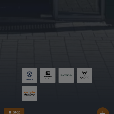
⏸ Stop