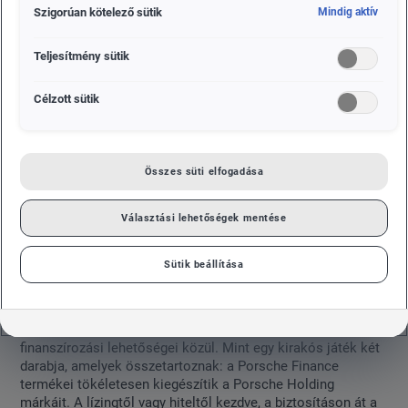
Szigorúan kötelező sütik
Mindig aktív
Teljesítmény sütik
Célzott sütik
Összes süti elfogadása
Választási lehetőségek mentése
Sütik beállítása
Sokféleképpen lehet Öné álmai autója. Találja meg
egyszerűen az Önnek megfelelő utat a Porsche Finance
finanszírozási lehetőségei közül. Mint egy kirakós játék két
darabja, amelyek összetartoznak: a Porsche Finance
termékei tökéletesen kiegészítik a Porsche Holding
márkáit. A lízingtől vagy hiteltől kezdve, a biztosításon át a