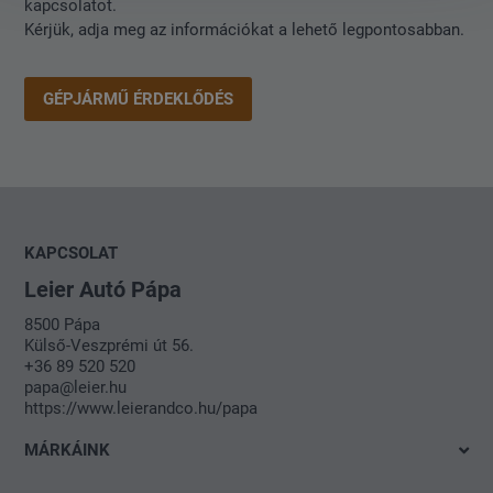
kapcsolatot.
Kérjük, adja meg az információkat a lehető legpontosabban.
GÉPJÁRMŰ ÉRDEKLŐDÉS
Márkáink
KAPCSOLAT
Leier Autó Pápa
8500 Pápa
Üzemanyag
Külső-Veszprémi út 56.
Válassza ki az üzemanyag típusát! *
+36 89 520 520
papa@leier.hu
https://www.leierandco.hu/papa
LE
110
-
180
MÁRKÁINK
Volkswagen
Első regisztrácó
2015
-
2026