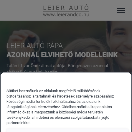
LEIER AUTÓ PÁPA
AZONNAL ELVIHETŐ MODELLEINK
Talán itt vár Önre álmai autója. Böngésszen azonnal
elvihető, új autóink között!
Sütiket használunk az oldalunk megfelelő működésének
biztosításához, a tartalmak és hirdetések személyre szabásához,
közösségi média funkciók felkínálásához és az oldalunk
látogatottságának elemzéséhez. Oldalhasználattal kapcsolatos
információkat is megosztunk a közösségi média területén
tevékenykedő, a hirdetési és elemzési szolgáltatásokat nyújtó
partnereinkkel.
ÚJAUTÓ