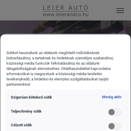
LEIER AUTÓ PÁPA
HÍREK
Sütiket használunk az oldalunk megfelelő működésének
biztosításához, a tartalmak és hirdetések személyre szabásához,
közösségi média funkciók felkínálásához és az oldalunk
Aktuális híreink
látogatottságának elemzéséhez. Oldalhasználattal kapcsolatos
információkat is megosztunk a közösségi média területén
tevékenykedő, a hirdetési és elemzési szolgáltatásokat nyújtó
partnereinkkel.
Szigorúan kötelező sütik
Mindig aktív
Teljesítmény sütik
VOLKSWAGEN
SEAT
ŠKODA
Célzott sütik
MINDEN