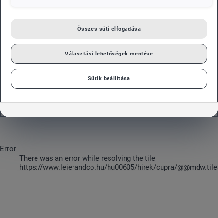
MÁRKA
CUPRA
Összes süti elfogadása
Választási lehetőségek mentése
Sütik beállítása
Sajnos jelenleg nincsenek hírek.
Error
There was an error while resolving the tile
https://www.leierandco.hu/hu00605/hirek/cupra/@@mdw.tile