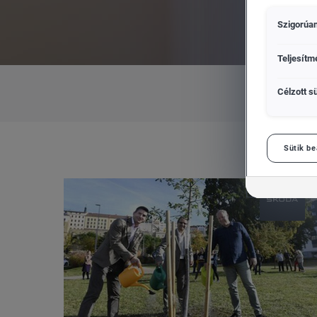
Szigorúan
Teljesítm
Célzott sü
Sütik be