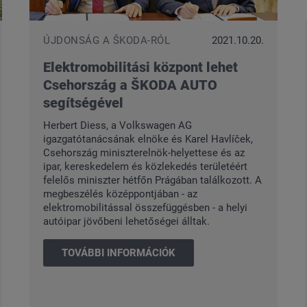
ÚJDONSÁG A ŠKODA-RÓL
2021.10.20.
Elektromobilitási központ lehet
Csehország a ŠKODA AUTO
segítségével
Herbert Diess, a Volkswagen AG
igazgatótanácsának elnöke és Karel Havlíček,
Csehország miniszterelnök-helyettese és az
ipar, kereskedelem és közlekedés területéért
felelős miniszter hétfőn Prágában találkozott. A
megbeszélés középpontjában - az
elektromobilitással összefüggésben - a helyi
autóipar jövőbeni lehetőségei álltak.
TOVÁBBI INFORMÁCIÓK