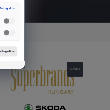
indig aktív
 elfogadása