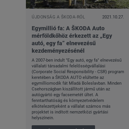
ÚJDONSÁG A ŠKODA-RÓL
2021.10.27.
Egymillió fa: A ŠKODA Auto
mérföldkőhöz érkezett az „Egy
autó, egy fa” elnevezésű
kezdeményezésénél
A 2007-ben indult "Egy autó, egy fa" elnevezésű
vállalati társadalmi felelősségvállalási
(Corporate Social Responsibility - CSR) program
keretében a ŠKODA AUTO elültette az
egymilliomodik fát Mladá Boleslavban. Minden
Csehországban kiszállított jármű után az
autógyártó egy facsemetét ültet. A
fenntarthatóság és környezetvédelem
elkötelezettjeként a vállalat számos más
projektet is indított nemzetközi gyártási
helyszínein.