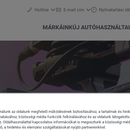
Hotline
E-mail cím
Nyitvatartási id
MÁRKÁINK
ÚJ AUTÓ
HASZNÁLTA
Szervizidőpont-foglalás
Ajánlatok és akciók
Részletes keresés
Csapatunk
SEAT
Szolgáltatások
Keréktárcsák
Konfigurálás
Škoda
Akció
nálunk az oldalunk megfelelő működésének biztosításához, a tartalmak és hird
zabásához, közösségi média funkciók felkínálásához és az oldalunk látogatott
. Oldalhasználattal kapcsolatos információkat is megosztunk a közösségi médi
, a hirdetési és elemzési szolgáltatásokat nyújtó partnereinkkel.