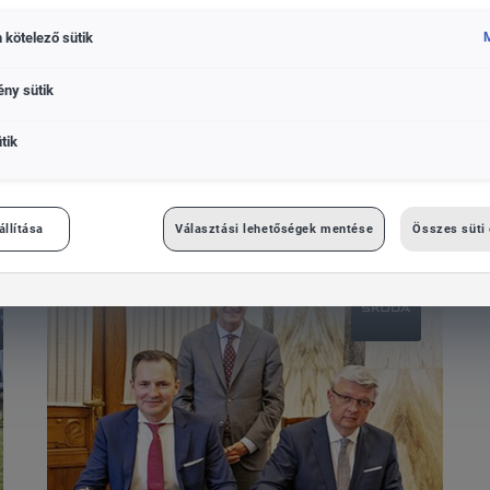
 kötelező sütik
M
ény sütik
VOLKSWAGEN
SEAT
ŠKODA
CUPRA
MINDEN
tik
MÁRKA
állítása
Választási lehetőségek mentése
Összes süti