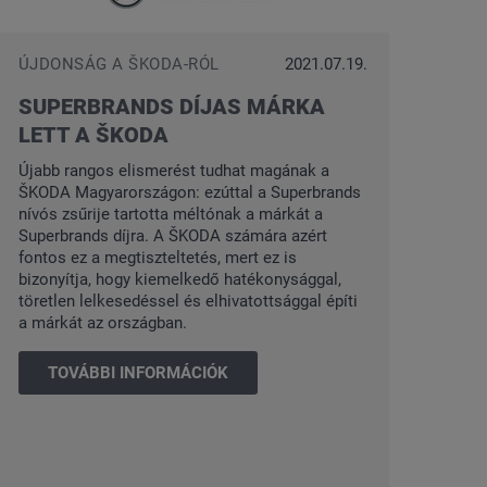
ÚJDONSÁG A ŠKODA-RÓL
2021.07.19.
SUPERBRANDS DÍJAS MÁRKA
LETT A ŠKODA
Újabb rangos elismerést tudhat magának a
ŠKODA Magyarországon: ezúttal a Superbrands
nívós zsűrije tartotta méltónak a márkát a
Superbrands díjra. A ŠKODA számára azért
fontos ez a megtiszteltetés, mert ez is
bizonyítja, hogy kiemelkedő hatékonysággal,
töretlen lelkesedéssel és elhivatottsággal építi
a márkát az országban.
TOVÁBBI INFORMÁCIÓK