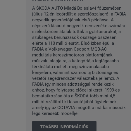
A ŠKODA AUTO Mladá Boleslav-i főüzemében
július 12-én legördült a szerelőszalagról a FABIA
negyedik generációjának első példánya. A
népszerű kisautó negyedik nemzedéke számára
széleskörűen átalakították a gyártósorokat, a
szükséges beruházások összege összesen
elérte a 110 millió eurót. Első ízben épül a
FABIA a Volkswagen Csoport MQB-A0
moduláris keresztmotoros platformjának
műszaki alapjaira, s kategóriája legtágasabb
térkínálata mellett még színvonalasabb
kényelem, valamint számos új biztonsági és
vezetői segédrendszer választéka jellemzi. A
FABIA így minden adottsággal rendelkezik
ahhoz, hogy folytassa elődei sikerét: 1999-es
bemutatkozása óta a ŠKODA több mint 4,5
milliót szállított ki kisautójából ügyfeleinek,
amely így az OCTAVIA mögött a márka második
legsikeresebb modellje.
TOVÁBBI INFORMÁCIÓK