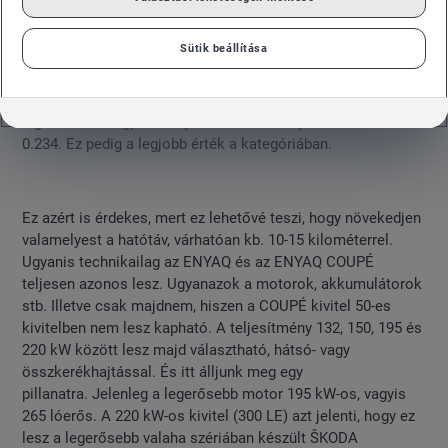
Sütik beállítása
A bejelentéssel egyidejűleg nem sok információt tudhattunk
meg, csupán egy fontos adatot közölt a gyár: az új modell
légellenállási együtthatója kiemelkedően jó lesz, mindössze
0.234. Ez pedig a legjobb érték a kategóriában.
Ez azért is érdekes, mert ez lehetővé teszi, hogy növekedjen
valamelyest a hatótáv, várhatóan kb. 10-15 kilométerrel.
Ugyanis technikailag az ENYAQ és az ENYAQ COUPÉ
teljesen azonos lesz. Ugyanazok a motorok, akkumulátorok
stb. Illetve csak majdnem, hiszen a COUPÉ kivitel 50-es
kivitelben nem lesz kapható. A teljesítmény 132, 150, 195 és
220 kW között lesz majd választható, hátsó- vagy
összkerékhajtással. És itt álljunk meg egy
pillanatra. Jelenleg a legerősebb motor 195 kW-os, vagyis
265 lóerős. A 220 kW-os kivitel (300 LE) azt jelenti, hogy ez
lesz a legerősebb valaha szériában készült ŠKODA