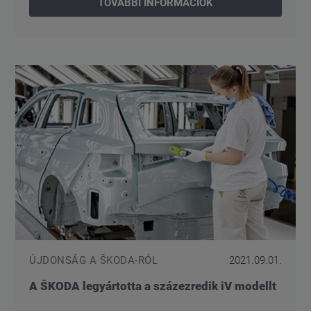
TOVÁBBI INFORMÁCIÓK
ÚJDONSÁG A ŠKODA-RÓL
2021.09.01.
A ŠKODA legyártotta a százezredik iV modellt