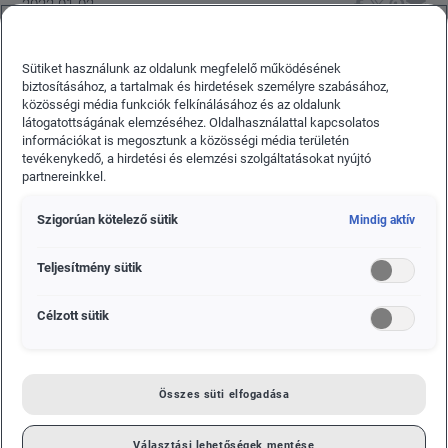
2022.01.02.
ÚJDONSÁG A ŠKODA-RÓL
Sütiket használunk az oldalunk megfelelő működésének
ENYAQ COUPÉ IV: PREMIER JANUÁR 31-ÉN
biztosításához, a tartalmak és hirdetések személyre szabásához,
közösségi média funkciók felkínálásához és az oldalunk
Bejelentették, hogy az új elektromos modell, az
látogatottságának elemzéséhez. Oldalhasználattal kapcsolatos
információkat is megosztunk a közösségi média területén
ENYAQ COUPÉ iV az év elején mutatkozik be
tevékenykedő, a hirdetési és elemzési szolgáltatásokat nyújtó
hivatalosan.
partnereinkkel.
Szigorúan kötelező sütik
Mindig aktív
Teljesítmény sütik
Célzott sütik
Összes süti elfogadása
Választási lehetőségek mentése