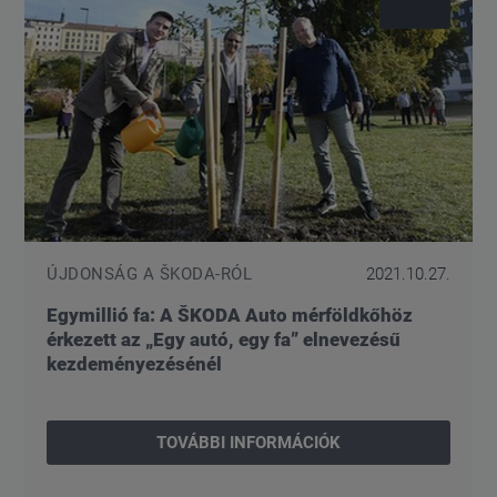
ÚJDONSÁG A ŠKODA-RÓL
2021.10.27.
Egymillió fa: A ŠKODA Auto mérföldkőhöz
érkezett az „Egy autó, egy fa” elnevezésű
kezdeményezésénél
TOVÁBBI INFORMÁCIÓK