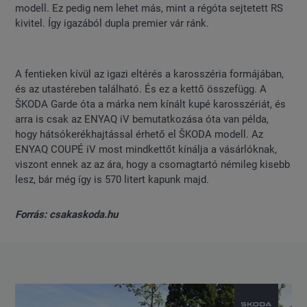
modell. Ez pedig nem lehet más, mint a régóta sejtetett RS
kivitel. Így igazából dupla premier vár ránk.
A fentieken kívül az igazi eltérés a karosszéria formájában,
és az utastéreben található. És ez a kettő összefügg. A
ŠKODA Garde óta a márka nem kínált kupé karosszériát, és
arra is csak az ENYAQ iV bemutatkozása óta van példa,
hogy hátsókerékhajtással érhető el ŠKODA modell. Az
ENYAQ COUPÉ iV most mindkettőt kínálja a vásárlóknak,
viszont ennek az az ára, hogy a csomagtartó némileg kisebb
lesz, bár még így is 570 litert kapunk majd.
Forrás: csakaskoda.hu